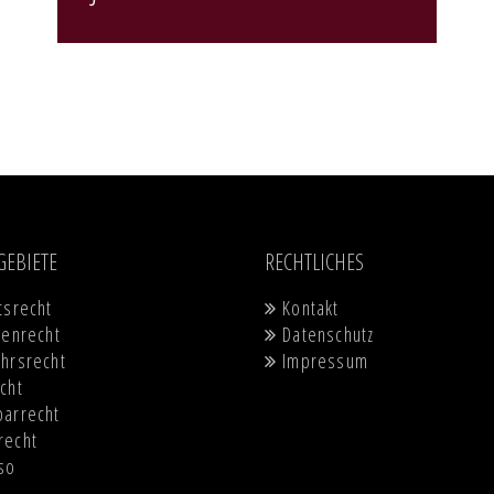
Navigation
Navigation
GEBIETE
RECHTLICHES
überspringen
überspringen
tsrecht
Kontakt
ienrecht
Datenschutz
hrsrecht
Impressum
cht
barrecht
recht
so