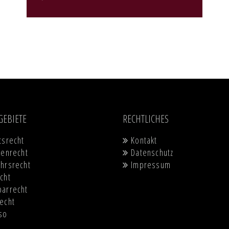
Navigation
Navigation
GEBIETE
RECHTLICHES
überspringen
überspringen
tsrecht
Kontakt
ienrecht
Datenschutz
hrsrecht
Impressum
cht
barrecht
echt
so